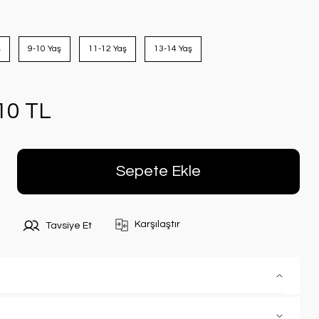
ş
9-10 Yaş
11-12 Yaş
13-14 Yaş
10 TL
Sepete Ekle
Karşılaştır
Tavsiye Et