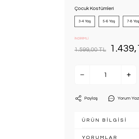
Çocuk Kostümleri
3-4 Yaş
5-6 Yaş
7-8 Ya
İNDİRİMLİ
1.439,
1.599,00 TL
Paylaş
Yorum Yaz
ÜRÜN BİLGİSİ
YORUMLAR