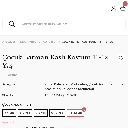
Anasayfa
Süper Kahraman Kostümleri
Çocuk Batman Kaslı Kostüm 11-12 Yaş
Çocuk Batman Kaslı Kostüm 11-12
Yaş
0 Yorum
Kategori
Süper Kahraman Kostümleri
,
Çocuk Kostümleri
,
Tüm
Kostümler
,
Halloween Kostümleri
Stok Kodu
T2UVDBNUQ3_27493
Çocuk Kostümleri
3-4 Yaş
5-6 Yaş
7-8 Yaş
9-10 Yaş
11-12 Yaş
İNDİRİMLİ