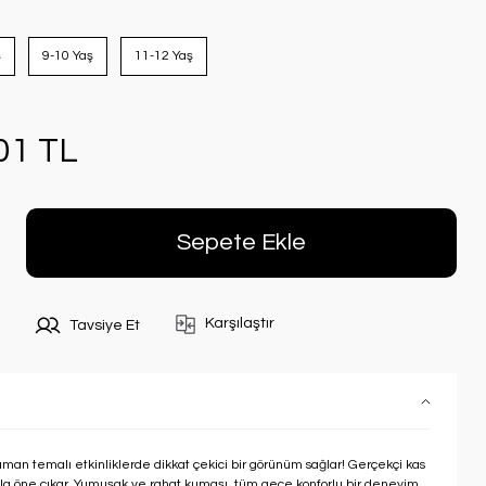
ş
9-10 Yaş
11-12 Yaş
01 TL
Sepete Ekle
Karşılaştır
Tavsiye Et
man temalı etkinliklerde dikkat çekici bir görünüm sağlar! Gerçekçi kas
yla öne çıkar. Yumuşak ve rahat kumaşı, tüm gece konforlu bir deneyim