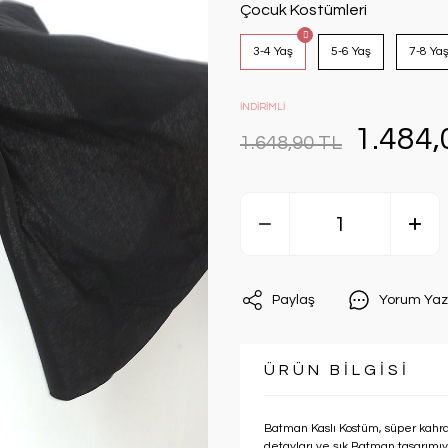
Çocuk Kostümleri
3-4 Yaş
5-6 Yaş
7-8 Ya
İNDİRİMLİ
1.484,
1.648,90 TL
Paylaş
Yorum Yaz
ÜRÜN BİLGİSİ
Batman Kaslı Kostüm, süper kahra
detayları ve şık Batman tasarımı