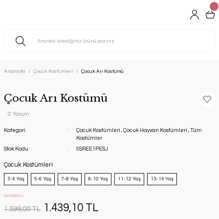
Anasayfa
Çocuk Kostümleri
Çocuk Arı Kostümü
Çocuk Arı Kostümü
0 Yorum
Kategori
Çocuk Kostümleri
,
Çocuk Hayvan Kostümleri
,
Tüm
Kostümler
Stok Kodu
9SREE1PESJ
Çocuk Kostümleri
3-4 Yaş
5-6 Yaş
7-8 Yaş
9-10 Yaş
11-12 Yaş
13-14 Yaş
İNDİRİMLİ
1.439,10 TL
1.599,00 TL