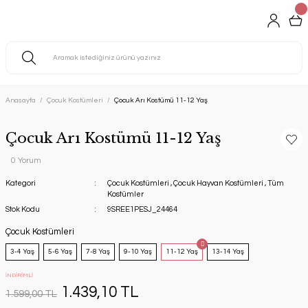
Anasayfa
Çocuk Kostümleri
Çocuk Arı Kostümü 11-12 Yaş
Çocuk Arı Kostümü 11-12 Yaş
0 Yorum
Kategori
Çocuk Kostümleri
,
Çocuk Hayvan Kostümleri
,
Tüm
Kostümler
Stok Kodu
9SREE1PESJ_24464
Çocuk Kostümleri
3-4 Yaş
5-6 Yaş
7-8 Yaş
9-10 Yaş
11-12 Yaş
13-14 Yaş
İNDİRİMLİ
1.439,10 TL
1.599,00 TL