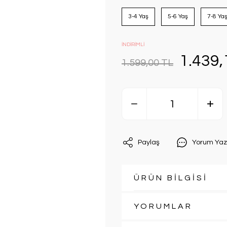
3-4 Yaş
5-6 Yaş
7-8 Ya
İNDİRİMLİ
1.439,
1.599,00 TL
Paylaş
Yorum Yaz
ÜRÜN BİLGİSİ
YORUMLAR