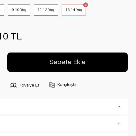
ş
9-10 Yaş
11-12 Yaş
13-14 Yaş
10 TL
Sepete Ekle
Karşılaştır
Tavsiye Et