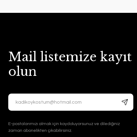
Mail listemize kayıt
olun
E-postalarımızı almak için kaydoluyorsunuz ve dilediğiniz
zaman abonelikten çıkabilirsiniz.