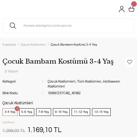
Anasayfa
Çocuk Kostümleri
Çocuk Bambam Kostümü 3-4 Yaş
Çocuk Bambam Kostümü 3-4 Yaş
0 Yorum
Kategori
Çocuk Kostümleri
,
Tüm Kostümler
,
Halloween
Kostümleri
Stok Kodu
16BWZ5TC4B_40582
Çocuk Kostümleri
3-4 Yaş
5-6 Yaş
7-8 Yaş
9-10 Yaş
11-12 Yaş
13-14 Yaş
İNDİRİMLİ
1.169,10 TL
1.299,00 TL