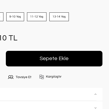
ş
9-10 Yaş
11-12 Yaş
13-14 Yaş
10 TL
Sepete Ekle
Karşılaştır
Tavsiye Et