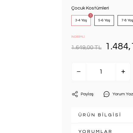
Çocuk Kostümleri
3-4 Yaş
5-6 Yaş
7-8 Ya
İNDİRİMLİ
1.484,
1.649,00 TL
Paylaş
Yorum Yaz
ÜRÜN BİLGİSİ
YORUMLAR