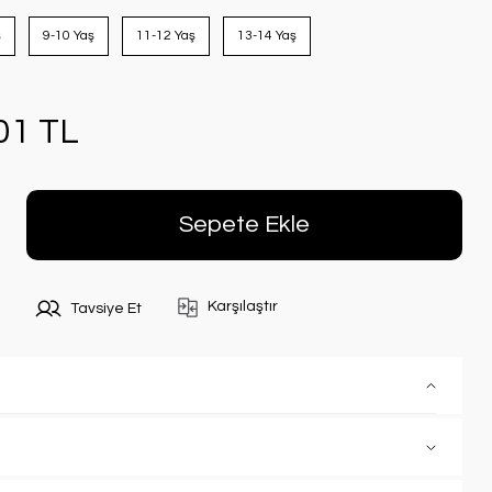
ş
9-10 Yaş
11-12 Yaş
13-14 Yaş
01 TL
Sepete Ekle
Karşılaştır
Tavsiye Et