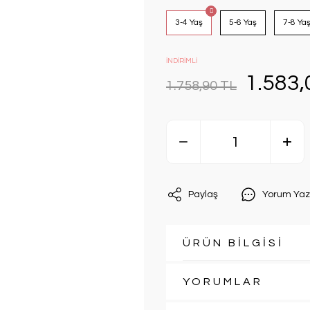
3-4 Yaş
5-6 Yaş
7-8 Ya
İNDİRİMLİ
1.583,
1.758,90 TL
Paylaş
Yorum Yaz
ÜRÜN BİLGİSİ
YORUMLAR