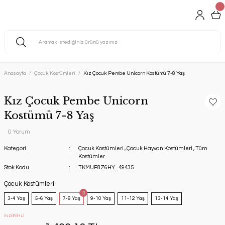
Anasayfa
Çocuk Kostümleri
Kız Çocuk Pembe Unicorn Kostümü 7-8 Yaş
Kız Çocuk Pembe Unicorn
Kostümü 7-8 Yaş
0 Yorum
Kategori
Çocuk Kostümleri
,
Çocuk Hayvan Kostümleri
,
Tüm
Kostümler
Stok Kodu
TKMUF8Z6HY_49435
Çocuk Kostümleri
3-4 Yaş
5-6 Yaş
7-8 Yaş
9-10 Yaş
11-12 Yaş
13-14 Yaş
İNDİRİMLİ