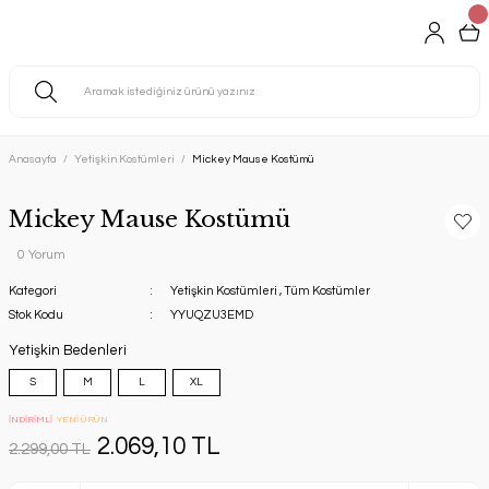
Anasayfa
Yetişkin Kostümleri
Mickey Mause Kostümü
Mickey Mause Kostümü
0 Yorum
Kategori
Yetişkin Kostümleri
,
Tüm Kostümler
Stok Kodu
YYUQZU3EMD
Yetişkin Bedenleri
S
M
L
XL
İNDİRİMLİ
YENİ ÜRÜN
2.069,10 TL
2.299,00 TL