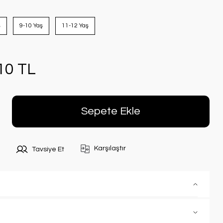
ş
9-10 Yaş
11-12 Yaş
10 TL
Sepete Ekle
Karşılaştır
Tavsiye Et