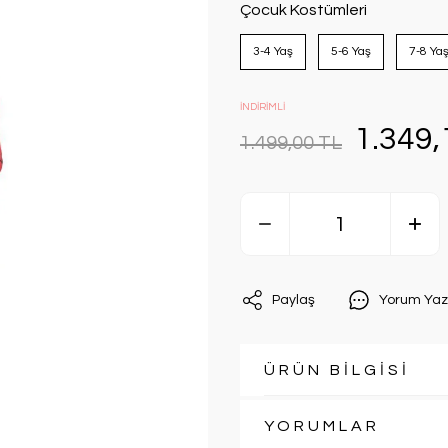
Çocuk Kostümleri
3-4 Yaş
5-6 Yaş
7-8 Ya
İNDİRİMLİ
1.349,
1.499,00 TL
Paylaş
Yorum Yaz
ÜRÜN BİLGİSİ
YORUMLAR