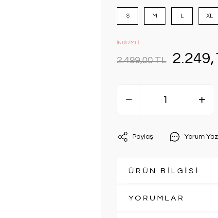
S
M
L
XL
İNDİRİMLİ
2.249,
2.499,00 TL
Paylaş
Yorum Yaz
ÜRÜN BİLGİSİ
YORUMLAR