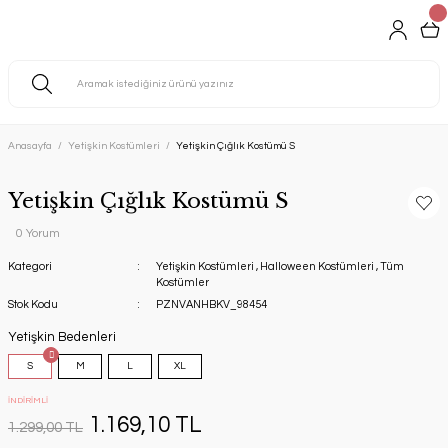
Anasayfa
Yetişkin Kostümleri
Yetişkin Çığlık Kostümü S
Yetişkin Çığlık Kostümü S
0 Yorum
Kategori
Yetişkin Kostümleri
,
Halloween Kostümleri
,
Tüm
Kostümler
Stok Kodu
PZNVANHBKV_98454
Yetişkin Bedenleri
S
M
L
XL
İNDİRİMLİ
1.169,10 TL
1.299,00 TL