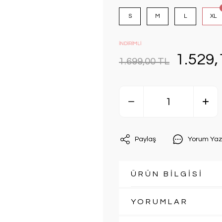
S
M
L
XL
İNDİRİMLİ
1.529,
1.699,00 TL
Paylaş
Yorum Yaz
ÜRÜN BİLGİSİ
YORUMLAR