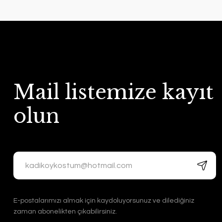
Mail listemize kayıt
olun
E-postalarımızı almak için kaydoluyorsunuz ve dilediğiniz
zaman abonelikten çıkabilirsiniz.