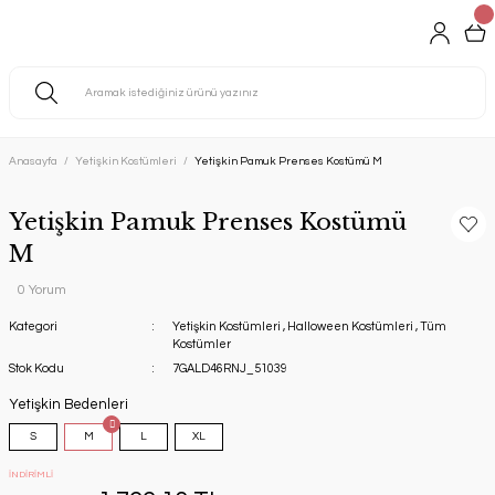
Anasayfa
Yetişkin Kostümleri
Yetişkin Pamuk Prenses Kostümü M
Yetişkin Pamuk Prenses Kostümü
M
0 Yorum
Kategori
Yetişkin Kostümleri
,
Halloween Kostümleri
,
Tüm
Kostümler
Stok Kodu
7GALD46RNJ_51039
Yetişkin Bedenleri
S
M
L
XL
İNDİRİMLİ